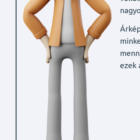
nagyo
Árkép
minke
menny
ezek 