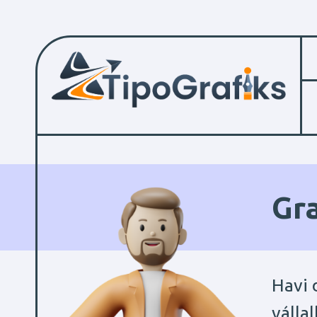
Gr
Havi 
válla