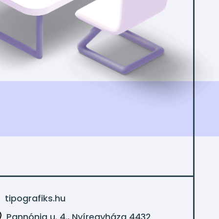
tipografiks.hu
Pannónia u. 4., Nyíregyháza 4432