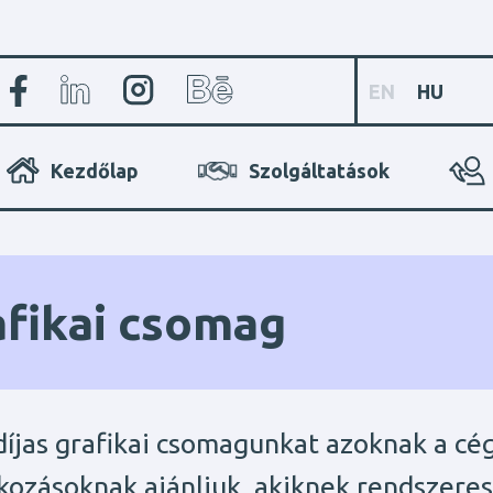
EN
HU
Kezdőlap
Szolgáltatások
afikai csomag
díjas grafikai csomagunkat azoknak a cé
lkozásoknak ajánljuk, akiknek rendszere