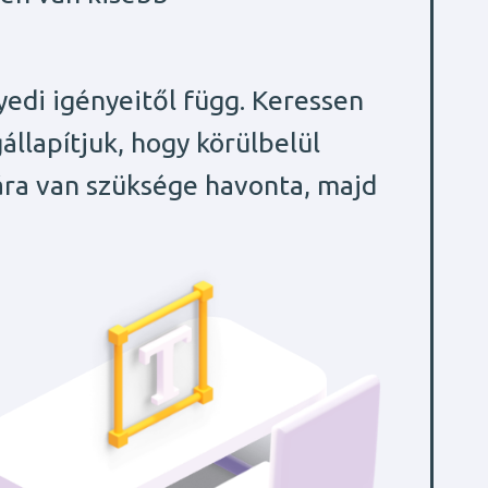
edi igényeitől függ. Keressen
llapítjuk, hogy körülbelül
ára van szüksége havonta, majd