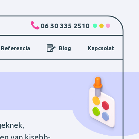
06 30 335 2510
Referencia
Blog
Kapcsolat
geknek,
sen van kisebb-