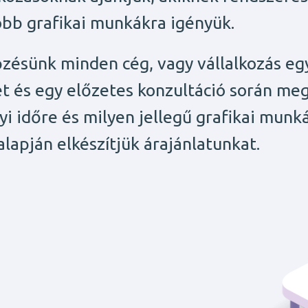
bb grafikai munkákra igényük.
zésünk minden cég, vagy vállalkozás egy
t és egy előzetes konzultáció során megá
i időre és milyen jellegű grafikai munk
alapján elkészítjük árajánlatunkat.